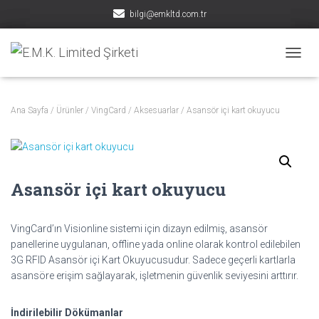
bilgi@emkltd.com.tr
MENÜY
Ana Sayfa
/
Ürünler
/
VingCard
/
Aksesuarlar
/ Asansör içi kart okuyucu
Asansör içi kart okuyucu
VingCard’ın Visionline sistemi için dizayn edilmiş, asansör
panellerine uygulanan, offline yada online olarak kontrol edilebilen
3G RFID Asansör içi Kart Okuyucusudur. Sadece geçerli kartlarla
asansöre erişim sağlayarak, işletmenin güvenlik seviyesini arttırır.
İndirilebilir Dökümanlar