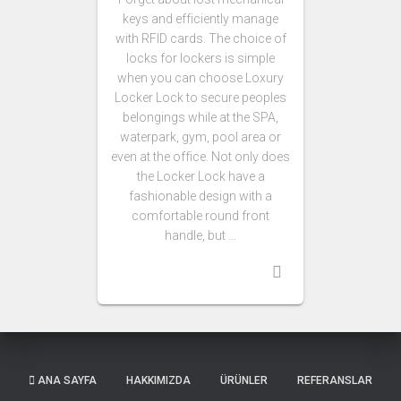
keys and efficiently manage
with RFID cards. The choice of
locks for lockers is simple
when you can choose Loxury
Locker Lock to secure peoples
belongings while at the SPA,
waterpark, gym, pool area or
even at the office. Not only does
the Locker Lock have a
fashionable design with a
comfortable round front
handle, but …
ANA SAYFA
HAKKIMIZDA
ÜRÜNLER
REFERANSLAR